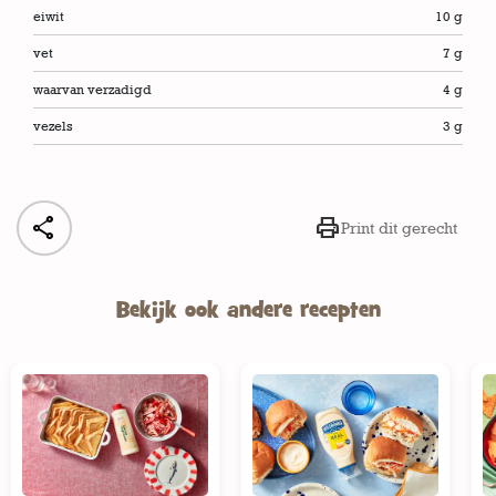
eiwit
10 g
vet
7 g
waarvan verzadigd
4 g
vezels
3 g


Print dit gerecht
Bekijk ook andere recepten