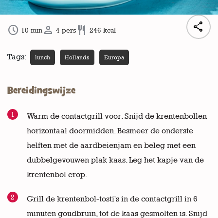




10
min
4
pers
246
kcal
Tags:
lunch
Hollands
Europa
Bereidingswijze
Warm de contactgrill voor. Snijd de krentenbollen
horizontaal doormidden. Besmeer de onderste
helften met de aardbeienjam en beleg met een
dubbelgevouwen plak kaas. Leg het kapje van de
krentenbol erop.
Grill de krentenbol-tosti's in de contactgrill in 6
minuten goudbruin, tot de kaas gesmolten is. Snijd