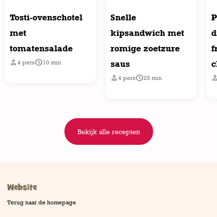
Tosti-ovenschotel
Snelle
P
met
kipsandwich met
d
tomatensalade
romige zoetzure
f


saus
c
4
pers
10
min


4
pers
25
min
Bekijk alle recepten
Website
Terug naar de homepage