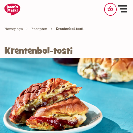
shopping_basket
Winkelm
Homepage
Recepten
Krentenbol-tosti
Krentenbol-tosti