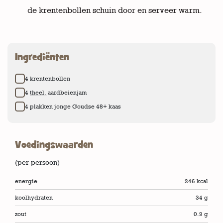
de krentenbollen schuin door en serveer warm.
Ingrediënten
Boodschappenlijstje
4 krentenbollen
4
theel.
aardbeienjam
4 plakken jonge Goudse 48+ kaas
Voedingswaarden
(per persoon)
energie
246 kcal
koolhydraten
34 g
zout
0.9 g