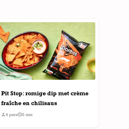
Pit Stop: romige dip met crème
fraîche en chilisaus


4
pers
5
min