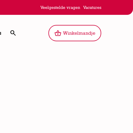
Veelgestelde vragen
Vacatures

shopping_basket
s
Winkelmandje