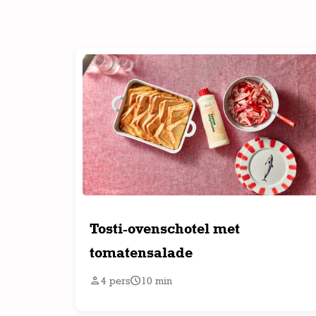
Tosti-ovenschotel met
tomatensalade


4
pers
10
min