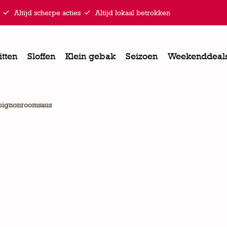


Altijd scherpe acties
Altijd lokaal betrokken
itten
Sloffen
Klein gebak
Seizoen
Weekenddeal
pignonroomsaus