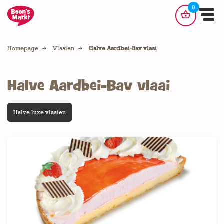
Winkelman
0
artikelen
shopping_basket
Winkelm
Homepage
Vlaaien
Halve Aardbei-Bav vlaai
Halve Aardbei-Bav vlaai
Halve luxe vlaaien