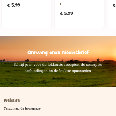
i
€ 5,99
€
€ 5,99
Ontvang onze nieuwsbrief
Schrijf je in voor de lekkerste recepten, de scherpste
aanbiedingen én de leukste spaaracties.
Website
Terug naar de homepage