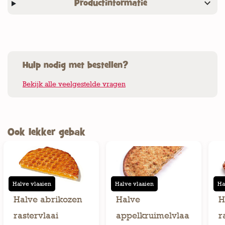
expand_more
Productinformatie
Hulp nodig met bestellen?
Bekijk alle veelgestelde vragen
Ook lekker gebak
Halve vlaaien
Halve vlaaien
Ha
Halve abrikozen
Halve
H
rastervlaai
appelkruimelvlaa
r